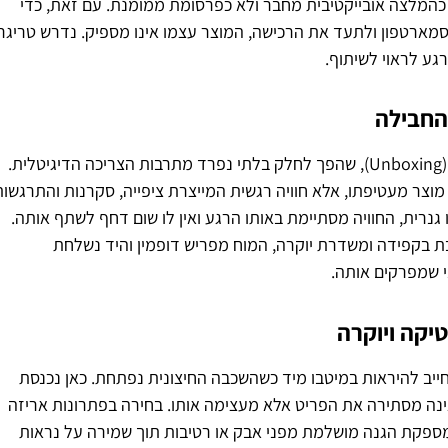
ס כהמלצה אובייקטיבית מחבר ולא כפרסומת ממומנת. עם זאת, כדי
סמארטפון ולתעד את הרכישה, המוצר עצמו אינו מספיק. נדרש טריגר
רגע לראוי לשיתוף.
 החבילה
התשובה לטריגר הזה טמונה בטרנד האנבוקסינג (Unboxing), שהפך לחלק בלתי נפרד מתרבות הצריכה הדיגיטלית.
וצר מעטיפתו, אלא חוויה רגשית המייצרת ציפייה, סקרנות והתרגשות
נרית, החוויה מסתיימת באותו הרגע ואין לו שום דחף לשתף אותה.
ת בקפידה ומשדרת יוקרה, המוח מפריש דופמין והיד נשלחת
 שמפרקים אותה.
קה ויוקרה
חייב להיראות במיטבו מיד כשהשכבה החיצונית נפתחת. כאן נכנסת
נה מסתירה את הפריט אלא מעצימה אותו. בחירה בפתרונות אריזה
ספקת הגנה מושלמת מפני אבק או רטיבות תוך שמירה על נראות