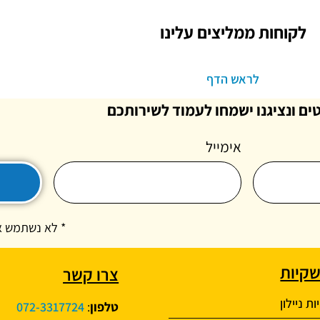
לקוחות ממליצים עלינו
לראש הדף
ים ונציגנו ישמחו לעמוד לשירותכם
אימייל
* לא נשתמש א
שקיות
צרו קשר
ת ניילון
טלפון
:
072-3317724