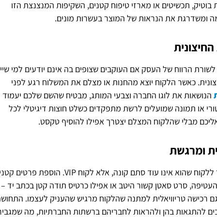
ת בוטיק, תכשיטים או מארזי טיפוח קטנים, השקיפות המנצנצת הזו
 ומשדרגת את הנראות של המוצר בעשרות מונים.
החיצונית
שורת הרווח של העסק אם העוקבים שצופים בה אינם יודעים למי שיי
צונית. כאשר הלקוח יוצא מהחנות או מצלם את המשלוח רגע לפני
הנושאות את לוגו החברה וצבעי המותג, מבטיח שהשם שלכם יעמוד
ורי או תמונה שמועלים לרשת מתפקדים כשלט חוצות דיגיטלי לכל
אליכם מבלי שהלקוח המצלם יצטרך אפילו להוסיף טקסט.
ת ומרגשת
כדי להבטיח את הרצון לשתף, העיצוב צריך לשדר ללקוח שהוא אינו עוד סתם קונה, אלא לקוח VIP. הוספת פרט
עטיפה, סרט סאטן קשור היטב או אפילו כרטיס תודה קטן בכתב יד –
גם רכישה טריוויאלית למתנה שהלקוח מרגיש שהעניק לעצמו. התחוש
הבים להתגאות בהן ולהראות לחבריהם ברשתות החברתיות, מה שמגביר