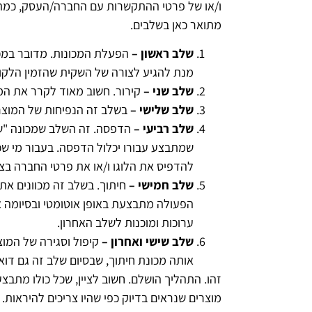
ו/או של פרטי ההתקשרות עם החברה/העסק, כמה יח
מתואר כאן בשלבים.
שלב ראשון –
הפעלת המכונות. מדובר במכו
מנת להגיע לצורה של השקית שהזמין הלקו
שלב שני –
קירור. חשוב מאוד לקרר את המו
שלב שלישי –
בשלב זה הנפיחות של המוצר 
שלב רביעי –
הדפסה. זה השלב שמכונה "של
שמתבצע עבורו יכלול הדפסה. בעבור מי שכ
להדפיס את הלוגו ו/או את פרטי החברה בצ
שלב חמישי –
חיתוך. בשלב זה מכוונים את
הפעולה מתבצעת באופן אוטומטי ובסיומה א
ערוכות ומוכנות לשלב האחרון.
שלב שישי ואחרון –
קיפול וסגירה של המו
אותה מכונת חיתוך, שבסיום שלב זה גם דוא
זהו. התהליך הושלם. חשוב לציין, שכל כולו מתב
מוצרים שנראים בדיוק כפי שהיו צריכים להיראות.